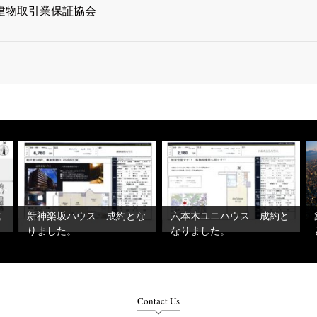
地建物取引業保証協会
成
新神楽坂ハウス 成約とな
六本木ユニハウス 成約と
りました。
なりました。
Contact Us