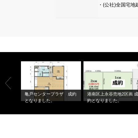
・(公社)全国宅
目土地
亀戸センタープラザ 成約
港南区上永谷売地2区画 
。
となりました。
約となりました。