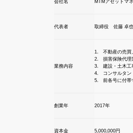
会社名
MTMアセットマ
代表者
取締役 佐藤 卓
1. 不動産の売
2. 損害保険代理
業務内容
3. 建設・土木
4. コンサルタン
5. 前各号に付
創業年
2017年
資本金
5,000,000円